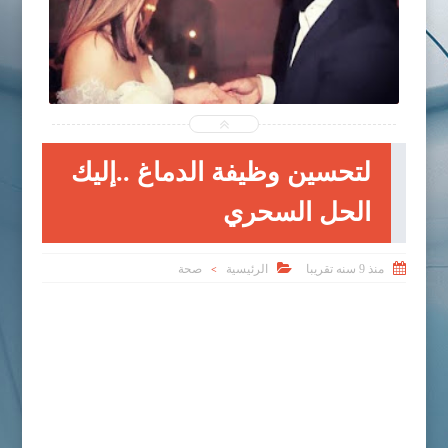
2017-05-11
المدون
شاهد الموضوع
لتحسين وظيفة الدماغ ..إليك
الحل السحري


منذ 9 سنه تقريبا
الرئيسية
صحة
>