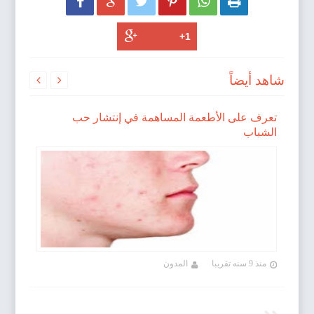






شاهد أيضاً


دي
تعرف على الأطعمة المساهمة في إنتشار حب
الشباب
منذ 9 سنه تقريبا
المدون